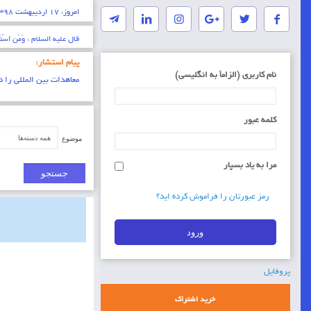
امروز: ۱۷ اردیبهشت ۱۳۹۸ مصادف با ۲ رمضان ۱۴۴۰ مناسبت های امروز:
* ایمان عبارتست از شناخت 
پیام استشار:
نام کاربری (الزاماَ به انگلیسی)
معاهدات بین المللی را د
کلمه عبور
موضوع
مرا به یاد بسپار
رمز عبورتان را فراموش کرده اید؟
پروفایل
خرید اشتراک