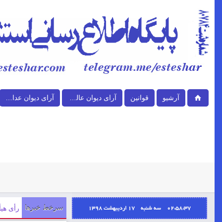
آرشیو
قوانین
آرای دیوان عالی کشور
آرای دیوان عدالت اداری
02:58:37 سه شنبه ۱۷ اردیبهشت ۱۳۹۸
سرخط خبرها
رأی هیأت عمو