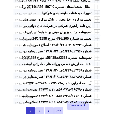
۳۱ فروردین ۱۳۹۸
آیین‌نامه شماره ۹۰۰۰/۴۸۵۱/۱۰۰ مورخ ۱۳۹۸/۱/۳۱ ریاست محترم قوه قضائیه در خصوص «تعرفه هزینه ایاب و ذهاب گواهان
۲۷ فروردین ۱۳۹۸
ابطال بخشنامه‌های شماره 59740- 27/11/1395 و 47997- 30/10/1396 سازمان شهرداری‌ها و دهیاری‌ها و مجوزهای صادره از سوی سازمان اداری و استخدامی کشور در خصوص تبدیل وضعیت کارکنان قراردادی به پیمانی در شهرداری‌ها (دادنامه شماره 87 الی 91 مورخ 27/1/1398 هیئت عمومی
تغییرات بخشنامه طبقه بندی شرکتها
۲۷ فروردین ۱۳۹۸
۲۶ فروردین ۱۳۹۸
بخشنامه لزوم اخذ مجوز از بانک مرکزی جهت صادرات سنگهای نیمه قیمتی و قیمتی
۲۶ فروردین ۱۳۹۸
آیین نامه راهبری شرکتی در شرکت های دولتی موضوع: بند «ب» ماده (۴) قانون برنامه ششم توسعه اقتصادی، اجتماعی و فرهنگی
۲۶ فروردین ۱۳۹۸
تصویبنامه هیئت وزیران مبنی بر ضوابط اجرایی قانون بودجه سال ۱۳۹۸ کل کشور
۲۴ فروردین ۱۳۹۸
بخشنامه شماره 4/98/200 مورخ 24/1/1398 سازمان امور مالیاتی کشور مبنی بر میزان معافیت سالانه حقوق و همچنین نرخ مالیات و درآمد حقوق سال 1398 وفق مقررات بند (الف) تبصره 6 قانون بودجه سال 1398 کل کشور
۲۱ فروردین ۱۳۹۸
شماره۵۶۴۰۲/۴۳۳۹ ۱۳۹۸/۱/۲۱ اصلاح تصویب­نامه شماره ۱۴۶۶/ت۵۶۴۰۲هـ مورخ ۱۳۹۸/۱/۱۷
۲۱ فروردین ۱۳۹۸
شماره۳۹۶۰/ت۵۶۴۴۸هـ ۱۳۹۸/۱/۲۱ تصویب‌نامه در خصوص تعیین آقایان غلامعلی مهری و ابراهیم ابراهیمی، به عنوان اعضای هیأت عالی رسیدگی به تخلفات اداری
۲۰ فروردین ۱۳۹۸
تصویبنامه شماره 3368/ت56439ه مورخ 20/1/1398 هیئت وزیران مبنی بر تعیین مأخذ محاسبه عوارض و وجوه براساس ارزش معاملاتی ملک در ۱۳۹۸
۲۰ فروردین ۱۳۹۸
بخشنامه ارزش قطعی پروانه های صادراتی استعلامی سازمان توسعه تجارت ایران
۲۰ فروردین ۱۳۹۸
شماره۳۳۶۸/ت۵۶۴۳۹هـ ۱۳۹۸/۱/۲۰ تصویب‌نامه در خصوص مأخذ محاسبه سایر عوارض و وجوه موضوع تبصره (۳) ماده (۶۴) اصلاحی قانون مالیات­های مستقیم ـ مصوب ۱۳۹۴ ـ در سال ۱۳۹۸
۱۹ فروردین ۱۳۹۸
شماره۲۸۹۶/ت۵۶۴۰۳هـ ۱۳۹۸/۱/۱۹ تصویب‌نامه در خصوص تعرفه خدمات تشخیصی و درمانی در بخش عمومی غیردولتی در سال ۱۳۹۸
۱۷ فروردین ۱۳۹۸
آیین­نامه اجرایی شماره۱۷۳۰۷۹/ت۵۴۸۷۸هـ ۱۳۹۷/۱۲/۲۲قانون نحوه جبران زحمات و خسارات کارکنان سازمان حفاظت محیط­زیست در ارتباط با جرایم زیست محیطی
۱۷ فروردین ۱۳۹۸
شماره۱۶۵۷۹۰/ت۵۶۰۳۷هـ ۱۳۹۷/۱۲/۱۱ تصویب‌نامه در خصوص تبدیل روستای فاروق شهرستان مرودشت و روستای دهکویه شهرستان لارستان در استان فارس به شهر
۱۷ فروردین ۱۳۹۸
شماره۱۷۱۶۰۲/ت۵۶۱۴۳هـ ۱۳۹۷/۱۲/۲۰ تصویب‌نامه در خصوص تعیین طبقه‌بندی گرمسیری در شهرستان‌های چرام و دهدشت (استان کهگیلویه و بویراحمد) و بخش فورگ در شهرستان داراب (استان فارس)
۱۷ فروردین ۱۳۹۸
شماره۱۷۵۰۰۰/ت۵۶۲۸۷هـ ۱۳۹۷/۱۲/۲۶ اصلاح ماده (۲۵) آیین‌نامه طبقه‌بندی و تشخیص صلاحیت پیمانکاران
صفحه بعد
...
1
2
3
238