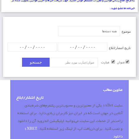
به مرجع اطلاع رسانی قوانین و مقررات
استشار
خوش آمدید. جهت دریافت خبرها و اخرین قوانین تصویب شده در
خبرنامه ها عضو شوید.
موضوع
تاریخ انتشار/ابلاغ
عنوان/عبارت
عناوین مطالب
تاریخ انتشار/ابلاغ
سایت 1xBet یکی از معتبرترین و محبوب‌ترین پلتفرم‌های شرط‌بندی
آنلاین در جهان است که در ایران نیز کاربران زیادی دارد. برای استفاده
راحت‌تر از خدمات این سایت، می‌توانید اپلیکیشن اندروید آن را دانلود
و نصب کنید. برای دریافت اپ، از لینک زیر استفاده کنید:
1XBET
دانلود