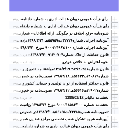
۲۲ خرداد ۱۳۹۸
رأی هیأت عمومی دیوان عدالت اداری به شماره دادنامه ۹۸۰۹۹۷۰۹۰۵۸۱۰۰۹۷ مورخ ۱۳۹۸/۲/۳ با موضوع: «ابطال بندهای ۲و ۳ بند ۶ بیستمین جلسه شورای عالی علوم، تحقیقات و فناوری مورخ ۱
۲۱ خرداد ۱۳۹۸
رأی هـیأت عمومی دیوان عـدالت اداری به شـماره دادنـامه ۹۷۰۹۹۷۰۹۰۵۸۱۲۱۶۳ مورخ ۱۳۹۷/۱۲/۲۱
۲۱ خرداد ۱۳۹۸
شیوه‌نامه «رفع اختلاف در چگونگی ارائه اطلاعات» شماره۱۴۲۳۹۵ ۱۳۹۸/۳/۲۱مصوب کمیسیون انتشار و دسترسی آزاد به اطلاعات که طبق تبصره۲ ماده ۱۸ قانون انتشار و دسترسی آزاد به اطلاعات در تاریخ ۱۳۹۸/۳/۹
۲۱ خرداد ۱۳۹۸
آیین‌نامه اجرایی شماره۳۲۷۲۶/ت۵۵۹۵۹هـ ۱۳۹۸/۳/۲۱ماده (۷۱) قانون برنامه پنجساله ششم توسعه اقتصادی، اجتماعی و فرهنگی جمهوری اسلامی ایران
۲۰ خرداد ۱۳۹۸
آیین‌نامه اجرایی شماره ۹۰۰۰/۲۴۹۶۷/۱۰۰ مورخ ۱۳۹۸/۳/۲۰ ریاست محترم قوه قضائیه درخصوص «قانون رسیدگی به دارایی مقامات، مسئولان و کارگزاران جمهوری اسلامی ایران»
قانون حفاظت از خاک شماره۹۱/۲۰۷۰۴ ۱۳۹۸/۳/۲۰
۲۰ خرداد ۱۳۹۸
نحوه اعتراض به خلافی خودرو
۱۹ خرداد ۱۳۹۸
۱۹ خرداد ۱۳۹۸
قانون شماره۲۸۳/۲۰۲۵۱ ۱۳۹۸/۳/۱۹موافقتنامه تشویق و حمایت متقابل از سرمایه‌گذاری بین جمهوری اسلامی ایران و دوک‌نشین اعظم لوکزامبورگ
۱۸ خرداد ۱۳۹۸
شماره۳۰۸۱۹/ت۵۶۶۳۳هـ ۱۳۹۸/۳/۱۸ تصویب‌نامه در خصوص تعیین آقای امیدعلی پارسا به عنوان رییس کل سازمان امور مالیاتی کشور
۱۲ خرداد ۱۳۹۸
قانون حداکثر استفاده از توان تولیدی و خدماتی کشور و حمایت از کالای ایرانیشماره۳۶۴/۱۹۰۹۱ ۱۳۹۸/۳/۱۲
۱۲ خرداد ۱۳۹۸
شماره۲۹۰۲۷/ت۵۶۶۱۶هـ ۱۳۹۸/۳/۱۲ تصویب‌نامه در خصوص معافیت پرداخت هزینه گاز مصرفی استانهای گلستان، مازندران، لرستان و خوزستان
بخشنامه مالیاتی1398/03/12
۱۲ خرداد ۱۳۹۸
۴ خرداد ۱۳۹۸
بخشنامه شماره ۹۰۰۰/۱۸۵۸۴/۱۰۰ مورخ ۱۳۹۸/۳/۴ ریاست محترم قوه قضائیه درخصوص «اعطای مرخصی به زندانیان به مناسبت لیالی قدر و عید سعید فطر»
۱ خرداد ۱۳۹۸
تصویب‌نامه شماره۲۴۳۸۵/ت۵۶۱۶۵هـ ۱۳۹۸/۳/۱در خصوص فهرست مناطق کمترتوسعه­یافته برای برقراری فوق‌العاده مناطق بدی آب و هوا در طول برنامه ششم توسعه
۱ خرداد ۱۳۹۸
آیین‌نامه شیوه تشکیل شعب تخصصی مراجع قضایی شماره۹۰۰۰/۱۷۸۳۷/۱۰۰ ۱۳۹۸/۳/۱
۳۱ اردیبهشت ۱۳۹۸
رأی هیأت عمومی دیوان عدالت اداری به شماره دادنامه ۹۸۰۹۹۷۰۹۰۵۸۱۰۰۷۴ مورخ ۱۳۹۸/۱/۲۷ با موضوع: «ابطال بند۹، ۲، ۲ مجموعه مقررات و شرایط استفاده از گاز طبیعی شرکت ملی گاز ایران