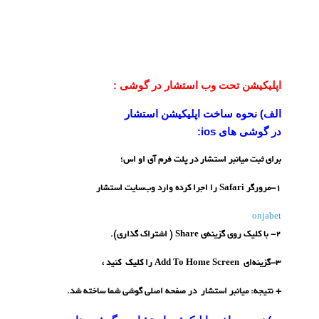
اپلیکیشن تحت وب استشار در گوشی :
الف) نحوه ساخت اپلیکیشن استشار
در گوشی های ios:
برای ثبت میانبر استشار در پلت فرم آی او اس؛
1-مرورگر Safari را اجرا کرده وارد وب‌سایت استشار
onjabet
2- با کلیک روی گزینه‌ی Share ( اشتراک گذاری).
3-گزینه‌ای Add To Home Screen را کلیک کنید ،
+ نتیجه: میانبر استشار در صفحه اصلی گوشی شما ساخته شد.