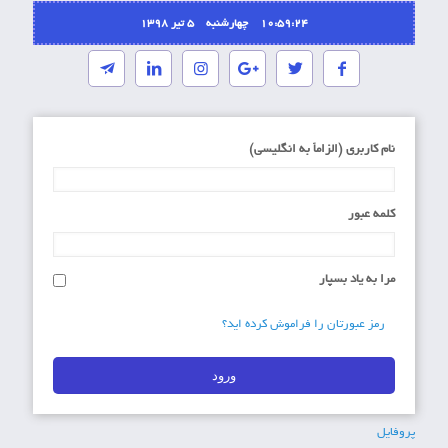
10:59:24 چهارشنبه ۵ تیر ۱۳۹۸
نام کاربری (الزاماَ به انگلیسی)
کلمه عبور
مرا به یاد بسپار
رمز عبورتان را فراموش کرده اید؟
پروفایل