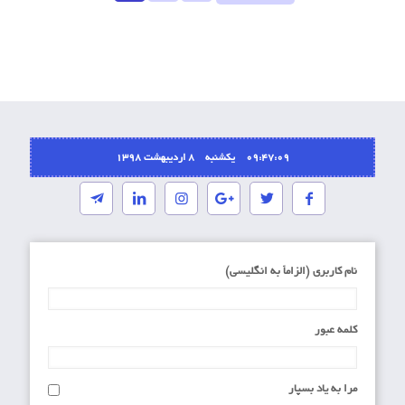
09:47:09 یکشنبه ۸ اردیبهشت ۱۳۹۸
نام کاربری (الزاماَ به انگلیسی)
کلمه عبور
مرا به یاد بسپار