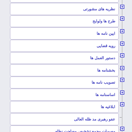
–
نظریه های مشورتی
–
طرح ها ولوایح
–
ایین نامه ها
–
رویه قضایی
–
دستور العمل ها
–
بخشنامه ها
–
تصویب نامه ها
–
اساسنامه ها
–
ابلاغیه ها
–
عفو رهبری مد ظله العالی
–
مصوبات مجمع تشخیص مصلحت نظام