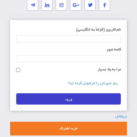
نام کاربری (الزاماَ به انگلیسی)
کلمه عبور
مرا به یاد بسپار
رمز عبورتان را فراموش کرده اید؟
پروفایل
خرید اشتراک