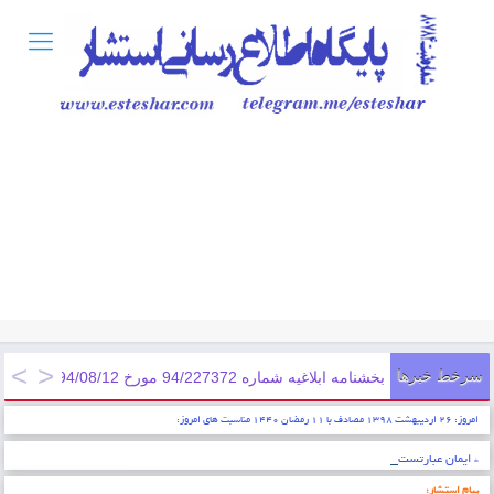
سرخط خبرها
بخشنامه ابلاغيه شماره 94/227372 مورخ 1394/08/12; ابلاغ دستورالعمل اجرايی اعطای تسهيلات اشتغالزايی مددجويان سازمان زندان ...
امروز: ۲۶ اردیبهشت ۱۳۹۸ مصادف با ۱۱ رمضان ۱۴۴۰ مناسبت های امروز:
* ایمان عبارتست از شناخت قلبی اقرار کردن به زبان عمل کردن به اعضاء . پیامبر اکرم (ص)
پیام استشار: