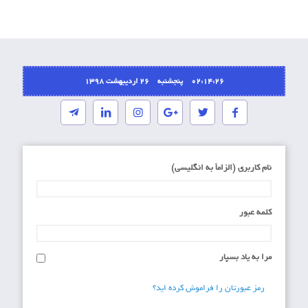
02:14:26 پنجشنبه ۲۶ اردیبهشت ۱۳۹۸
نام کاربری (الزاماَ به انگلیسی)
کلمه عبور
مرا به یاد بسپار
رمز عبورتان را فراموش کرده اید؟