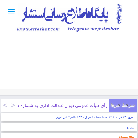
سرخط خبرها
رأی هـیأت عمومی دیوان عـدالت اداری به شـماره دادنـامه ۹۷۰۹۹۷۰۹۰۵۸۱۲۱۶۳ مورخ ۱۳۹۷/۱۲/۲۱
امروز: ۲۴ خرداد ۱۳۹۸ مصادف با ۱۰ شوال ۱۴۴۰ مناسبت های امروز:
* ایمان عبارتست از شناخت قلبی اقرار کردن به زبان عمل کردن به اعضاء . پیامبر اکرم (ص)
پیام استشار: