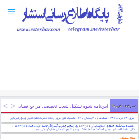
سرخط خبرها
آیین‌نامه شیوه تشکیل شعب تخصصی مراجع قضایی شماره۹۰۰۰/۱۷۸۳۷/۱۰۰ ۱۳۹۸/۳/۱
امروز: ۱۴ خرداد ۱۳۹۸ مصادف با ۳۰ رمضان ۱۴۴۰ مناسبت های امروز: رحلت حضرت امام خمینی (ره) رهبر کبیر
انقلاب و بنیانگذار جمهوری اسلامی ایران ( ۱۳۶۸ش)، انتخاب حضرت آیت الله خامنه ای به رهبری ( ۱۳۶۸ ش)
* ایمان عبارتست از شناخت قلبی اقرار کردن به زبان عمل کردن به اعضاء . پیامبر اکرم (ص)
پیام استشار: