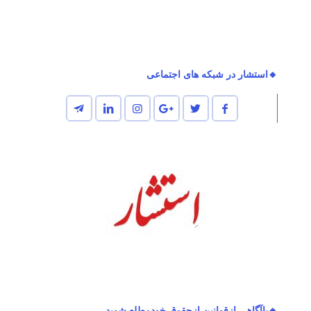
🔸استشار در شبکه های اجتماعی
🔸باآگاهی ازقوانین ازحقوق خودمطلع شوید