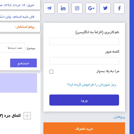
امروز: ۱۴ خرداد ۱۳۹۸ مصادف با ۳۰ رمضان ۱۴۴۰ مناسبت های امروز: رحلت حضرت امام خمینی (ره) رهبر کبیر انقلاب و بنیانگذار جمهوری اسلامی ایران ( ۱۳۶۸ش)، انتخاب حضرت آیت الله خامنه ای به رهبری ( ۱۳۶۸ ش)
* ایمان عبارتست از شناخت 
پیام استشار:
نام کاربری (الزاماَ به انگلیسی)
موضوع
کلمه عبور
مرا به یاد بسپار
رمز عبورتان را فراموش کرده اید؟
الحاق جزء (۱۳) به بند (الف) ماده (۸) آیین‌نامه اجرایی بند (ج) ماده (۱۲) قانون برگزاری مناقصات
پروفایل
خرید اشتراک