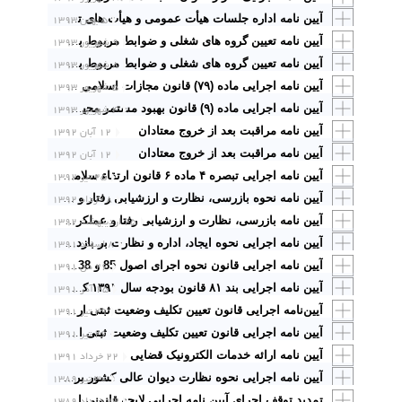
۵ بهمن ۱۳۹۳
آیین نامه اداره جلسات هیأت عمومی و هیأت های تخصصی دیوان عدالت اداری
۹ شهریور ۱۳۹۳
آیین نامه تعیین گروه های شغلی و ضوابط مربوط به ارتقاء گروه و تغییر مقام قضات مصوب ۱۳۹۳ با اصلاحات بعدی
۸ شهریور ۱۳۹۳
آیین نامه تعیین گروه های شغلی و ضوابط مربوط به ارتقای گروه و تغییر مقام قضات
۵ شهریور ۱۳۹۳
آیین نامه اجرایی ماده (۷۹) قانون مجازات اسلامی مصوب ۵ شهریور ۱۳۹۳ هیأت وزیران
۴ شهریور ۱۳۹۳
آیین نامه اجرایی ماده (۹) قانون بهبود مستمر محیط کسب و کار
آیین نامه مراقبت بعد از خروج معتادان
۱۲ آبان ۱۳۹۲
آیین نامه مراقبت بعد از خروج معتادان
۱۲ آبان ۱۳۹۲
۲۵ تیر ۱۳۹۲
آیین نامه اجرایی تبصره ۴ ماده ۶ قانون ارتقاء سلامت نظام اداری و مقابله با فساد
۸ خرداد ۱۳۹۲
آیین نامه نحوه بازرسی، نظارت و ارزشیابی رفتار و عملکرد قضات
۲۵ اردیبهشت ۱۳۹۲
آیین نامه بازرسی، نظارت و ارزشیابی رفتا و عملکرد قضات مصوب ۱۳۹۲ رئیس قوه قضاییه
۸ اسفند ۱۳۹۱
آیین نامه اجرایی نحوه ایجاد، اداره و نظارت بر بازداشتگاه های انتظامی
۲۶ دی ۱۳۹۱
آیین نامه اجرایی قانون نحوه اجرای اصول 85 و 138 قانون اساسی جمهوری اسلامی ایران و اصلاحات بعدی
۲۵ آذر ۱۳۹۱
آیین نامه اجرایی بند ۸۱ قانون بودجه سال ۱۳۹۱ کل کشور
۲۹ تیر ۱۳۹۱
آیین‌نامه اجرایی قانون تعیین تکلیف وضعیت ثبتی اراضی و ساختمان‌های فاقد سند رسمی تاریخ انتشار ۱۳۹۱/۴/۲۹
۲۶ تیر ۱۳۹۱
آیین نامه اجرایی قانون تعیین تکلیف وضعیت ثبتی اراضی و ساختمانهای فاقد سند رسمی
آیین نامه ارائه خدمات الکترونیک قضایی
۲۲ خرداد ۱۳۹۱
۳۰ تیر ۱۳۸۹
آیین نامه اجرایی نحوه نظارت دیوان عالی کشور بر اجرای صحیح قوانین در محاکم
۲۳ خرداد ۱۳۸۹
تمدید توقف اجرای آیین نامه اجرایی لایحه قانونی استقلال کانون وکلای دادگستری مصوب 27/3/1388