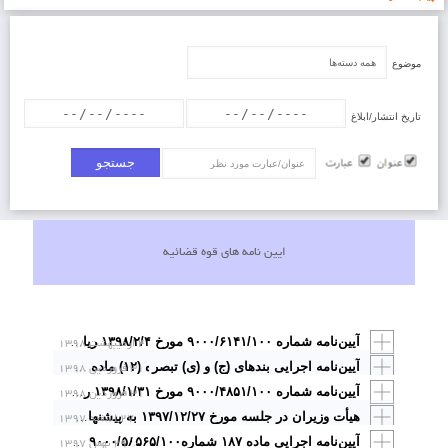
موضوع
تاریخ انتشار/ابلاغ
عنوان/عبارت
ایین نامه های قوه قضائیه
۴ اردیبهشت ۱۳۹۸
آیین‌نامه شماره ۹۰۰۰/۶۱۴۱/۱۰۰ مورخ ۱۳۹۸/۲/۴ ریاست محترم قوه قضائیه در خصوص «نحوه اجرای قرار تعلیق اجرای مجازات، آزادی مشروط، قرار تعویق صدور حکم، نظام نیمه آزادی و آزادی تحت نظارت سامانه‌های الکترونیکی و جایگزین‌های حبس
۳۱ فروردین ۱۳۹۸
آیین‌نامه اجرایی بندهای (ج) و (ی) تبصره (۱۲) ماده واحده قانون بودجه شماره۸۲۰۳/ت۵۶۴۹۰هـ ۱۳۹۸/۱/۳۱
۳۱ فروردین ۱۳۹۸
آیین‌نامه شماره ۹۰۰۰/۴۸۵۱/۱۰۰ مورخ ۱۳۹۸/۱/۳۱ ریاست محترم قوه قضائیه در خصوص «تعرفه هزینه ایاب و ذهاب گواهان
۲۷ اسفند ۱۳۹۷
هیأت ‌وزیران در جلسه مورخ ۱۳۹۷/۱۲/۲۷ به پیشنهاد مشترک وزارتخانه‌های بهداشت، درمان و آموزش پزشکی، تعاون، کار و رفاه اجتماعی و سازمان برنامه ‌و بودجه کشور و تأیید شورای عالی بیمه سلامت کشور و به استناد بند (الف) ماده (۹) قانون احکام دائمی برنامه‌های توسعه کشور
۲۹ بهمن ۱۳۹۷
آیین‌نامه اجرایی ماده ۱۸۷ شماره۹۰۰۰/۵۸۵۶۵/۱۰۰ ۱۳۹۷/۱۱/۲۹قانون برنامه سوم توسعه اقتصادی اجتماعی و فرهنگی جمهوری اسلامی مصوب ۱۳۷۹/۱/۱۷ مجلس شورای اسلامی