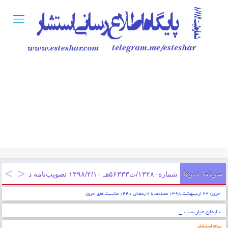
سرخط خبرها
شماره۱۳۲۸۰/ت۵۶۳۳۳هـ ۱۳۹۸/۲/۱۰ تصویب‌نامه در خصوص تعیین کمک هزینه مسکن کارگران مشمول قانون کار از ابتدای فروردین سال ۱۳۹۸
امروز: ۲۲ اردیبهشت ۱۳۹۸ مصادف با ۷ رمضان ۱۴۴۰ مناسبت های امروز:
* ایمان عبارتست از شناخت قلبی اقرار کردن به زبان عمل کردن به اعضاء . پیامبر اکرم (ص)
پیام استشار: