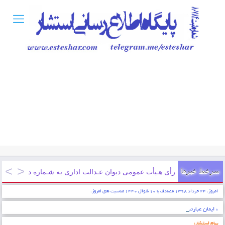
سرخط خبرها
رأی هـیأت عمومی دیوان عـدالت اداری به شـماره دادنـامه ۹۷۰۹۹۷۰۹۰۵۸۱۲۱۶۳ مورخ ۱۳۹۷/۱۲/۲۱
امروز: ۲۴ خرداد ۱۳۹۸ مصادف با ۱۰ شوال ۱۴۴۰ مناسبت های امروز:
* ایمان عبارتست از شناخت قلبی اقرار کردن به زبان عمل کردن به اعضاء . پیامبر اکرم (ص)
پیام استشار: