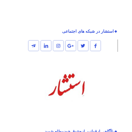
🔸استشار در شبکه های اجتماعی
🔸باآگاهی ازقوانین ازحقوق خودمطلع شوید