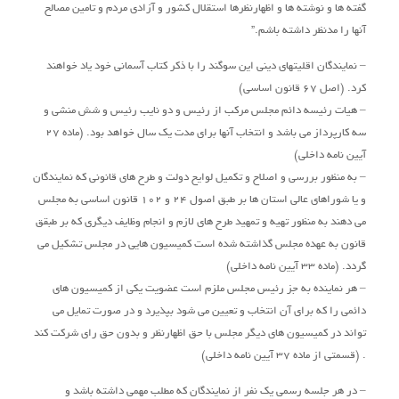
گفته ها و نوشته ها و اظهارنظرها استقلال کشور و آزادی مردم و تامین مصالح
آنها را مدنظر داشته باشم.”
– نمایندگان اقلیتهای دینی این سوگند را با ذکر کتاب آسمانی خود یاد خواهند
کرد. (اصل 67 قانون اساسی)
– هیات رئیسه دائم مجلس مرکب از رئیس و دو نایب رئیس و شش منشی و
سه کارپرداز می باشد و انتخاب آنها برای مدت یک سال خواهد بود. (ماده 27
آیین نامه داخلی)
– به منظور بررسی و اصلاح و تکمیل لوایح دولت و طرح های قانونی که نمایندگان
و یا شوراهای عالی استان ها بر طبق اصول 24 و 102 قانون اساسی به مجلس
می دهند به منظور تهیه و تمهید طرح های لازم و انجام وظایف دیگری که بر طبقق
قانون به عهده مجلس گذاشته شده است کمیسیون هایی در مجلس تشکیل می
گردد. (ماده 33 آیین نامه داخلی)
– هر نماینده به جز رئیس مجلس ملزم است عضویت یکی از کمیسیون های
دائمی را که برای آن انتخاب و تعیین می شود بپذیرد و در صورت تمایل می
تواند در کمیسیون های دیگر مجلس با حق اظهارنظر و بدون حق رای شرکت کند
. (قسمتی از ماده 37 آیین نامه داخلی)
– در هر جلسه رسمی یک نفر از نمایندگان که مطلب مهمی داشته باشد و