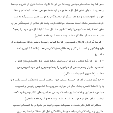
بخواهد به استحضار مجلس برساند می تواند تا یک ساعت قبل از شروع جلسه
رسمی به عنوان نطق قبل از دستور در لوحه مخصوصی شخصا ثبت نام و مطالب
خود را اظهارنماید و دو نفر دیگر از نمایندگان به نوبت طبق لیستی که با قید
قرعه مشخص شده است صحبت خواهند کرد. وقت هر کدام از نمایندگان برای
نطق ده دقیقه است و می تواند تمام یا حداقل سه دقیقه از حق خود را به یک
نفر نماینده دیگر واگذار نماید. (ماده 72 آیین نامه داخلی)
– هرماه گزارش کارهای کمیسیون ها به هیات رئیسه مجلس داده می شود تا از
طریق تکثیر و نصب در تابلو به اطلاع نمایندگان برسد. (ماده 49 آیین نامه
داخلی)
– در مواردی که مجلس ضروری تشخیص دهد طبق اصل هفتادوپنجم قانون
اساسی اختیار وضع بعضی از قوانین را به کمیسیون های خود تفویض می
نمایند.(ماده 55 آیین نامه داخلی)
– حداکثر مدت برای هر جلسه رسمی چهار ساعت است که ممکن است یکسره و
یا با فاصله تنفس باشد، مگر در موارد ضروری به تشخیص رئیس و تصویب
مجلس، همچنین وقت دستور جلسات رسمی مجلس چنان تنظیم می شود که با
اوقات ادای نماز برخورد نداشته باشد. (ماده 63 آیین نامه داخلی)
– مذاکرات کامل هرجلسه با مصوبات ضبط و ثبت می شود و به انضمام اسامی
غائبین و دیرآمدگان آن جلسه و حتی الامکان قبل از انعقاد جلسه بعد بین