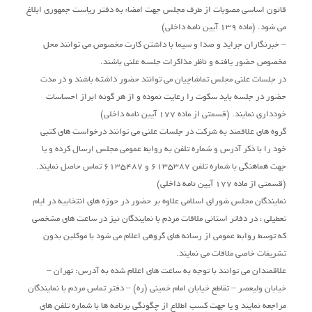
قانون اساسی مصوبات از طرف مجلس جهت امضاء به دفتر ریاست جمهوری ابلاغ
می شود. (ماده 139 آیین نامه داخلی)
– خبرنگاران جراید و صدا و سیما با داشتن کارت مخصوص می توانند محل
مخصوص حضور یافته و ناظر مذاکرات جلسه علنی باشند.
در جلسات علنی مجلس تماشاچیان می توانند حضور داشته باشند و در مدت
حضور در جلسه باید سکوت را رعایت نموده و از هر گونه ابراز احساسات
خودداری نمایند. (قسمتی از ماده 177 آیین نامه داخلی)
گروه های علاقمند به شرکت در جلسات علنی می توانند درخواست های کتبی
خود را با ذکر آدرس و شماره تلفن به روابط عمومی مجلس ارسال کرده و یا
جهت هماهنگی با شماره تلفن 6135387 و 6135487 تماس حاصل نمایند.
(قسمتی از ماده 177 آیین نامه داخلی)
نمایندگان مجلس شورای اسلامی علاوه بر حضور در حوزه های انتخابیه در ایام
تعطیلی ، در دفاتر استانی ملاقات مردم با نمایندگان نیز در ساعت های مشخصی
که توسط روابط عمومی از رسانه های گروهی اعلام می شود با موکلین بدون
تشریفات خاصی ملاقات می نمایند.
علاقمندان می توانند با توجه به ساعت های اعلام شده به آدرس: تهران –
خیابان ولیعصر – تقاطع خیابان امام خمینی (ره) – دفتر تماس مردم با نمایندگان
مراجعه نمایند و یا جهت کسب اطلاع از چگونگی برنامه ها با شماره تلفن های