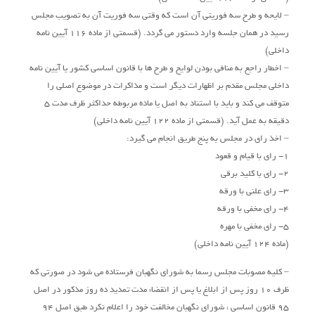
– لایحه و طرح سه فوریتی آن است که وقتی سه فوریت آن به تصویب مجلس
رسید در همان جلسه وارد دستور می گردد. (قسمتی از ماده 116 آیین نامه
داخلی)
– اخطار راجع به منافی بودن لوایح و طرح ها با قانون اساسی کشور یا آیین نامه
داخلی مجلس مقدم بر اظهارات دیگر است و مذاکرات در موضوع اصلی را
متوقف می کند و باید با استناد به اصل یا ماده مربوطه حداکثر ظرف مدت 5
دقیقه به عمل آید. (قسمتی از ماده 122 آیین نامه داخلی)
– اخذ رای در مجلس به پنج طریق انجام می گیرد:
1- رای با قیام و قعود
2- رای با کلید برقی
3- رای علنی با ورقه
4- رای مخفی با ورقه
5- رای مخفی با مهره
(ماده 124 آیین نامه داخلی)
– کلیه مصوبات مجلس رسما به شورای نگهبان فرستاده می شود در صورتی که
ظرف 10 روز پس از ابلاغ یا پس از انقضاء مدت تمدید ده روز مذکور در اصل
95 قانون اساسی ، شورای نگهبان مخالفت خود را اعلام نکرد طبق اصل 94