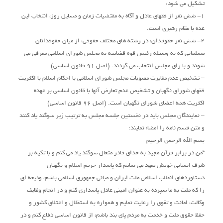
تشکیل می شود:
1- شش نفر از فقهای عادل و آگاه به مقتضیات زمان و مسایل روز، انتخاب این
عده با مقام رهبری است.
2- شش نفر حقوقدان، در رشته های مختلف حقوقی، از میان حقوقدانان
مسلمانی که به وسیله رئیس قوه قضاییه به مجلس شورای اسلامی معرفی می
شوند و با رای مجلس انتخاب می گردند. (اصل 91 قانون اساسی)
– تشخیص عدم مغایرت مصوبات مجلس شورای اسلامی با احکام اسلام با اکثریت
فقهای شورای نگهبان و تشخیص عدم تعارض آنها با قانون اساسی بر عهده
اکثریت همه اعضای شورای نگهبان است. (اصل 96 قانون اساسی)
– نمایندگان مجلس باید در نخستین جلسه مجلس به ترتیب زیر سوگند یاد کنند
و متن قسم نامه را امضاء نمایند:
بسم الله الرحمن الرحیم
“من در برابر قرآن مجید به خدای قادر متعال سوگند یاد می کنم و با تکیه بر
شرف انسانی خویش تعهد می نمایم که پاسدار حریم اسلام و نگهبان
دستاوردهای انقلاب اسلامی ملت ایران و مبانی جمهوری اسلامی باشم، ودیعه ای
را که ملت به ما سپرده به عنوان امینی عادل پاسداری کنم و در انجام وظایف
وکالت، امانت و تقوی را رعایت نمایم و همواره به استقلال و اعتلای کشور و
حفظ حقوق ملت و خدمت به مردم پای بند باشم، از قانون اساسی دفاع کنم و در