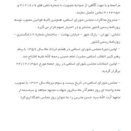
مراجعه و یا جهت آگاهی از ضوابط عضویت با شماره تلفن های 3121609 و
3124257 تماس حاصل نمایند.
– مشروح مذاکرات مجلس شورای اسلامی، همچنین کلیه قوانین مصوب توسط
روزنامه رسمی کشور منتشر و در اختیار عموم قرار می گیرد.
نشانی : تهران – پارک شهر – خیابان بهشت – ساختمان شماره 2 دادگستری –
روزنامه رسمی کشور.
– اولین دوره مجلس شورای اسلامی در هفتم خرداد ماه سال 1359 با پیام
رهبر کبیر انقلاب اسلامی حضرت امام خمینی رحمه الله علیه افتتاح شد.
– اولین انتخابات مجلس شورای اسلامی در روز جمعه مورخ 24/12/1358
برگزار گردید.
– مجلس شورای اسلامی در تاریخ بیست و سوم تیرماه سال 1372 با تصویب
ماده واحده ای روز دهم آذر ماه سالروز شهادت مجتهد مجاهد و سیاستمدار
متعهد آیت الله سید حسن مدرس را به عنوان روز مجلس نام گذاری کرد