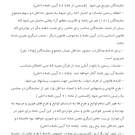
نمایندگان توزیع می شود. (قسمتی از ماده 68 آیین نامه داخلی)
– انعقاد رسمی جلسات و اعتبار اخذ رای، منوط به حضور حداقل دو سوم مجموع
نمایندگان (180) نفر می باشد و اکثریت مطلق آراء وقتی حاصل می شود که
بیش از نصف نمایندگان صاحب رای حاضر، رای مثبت دهند مگر در مواردی که
قانون اساسی یا در آیین نامه یا به موجب قانون دیگر ، نصاب دیگری تعیین شده
باشد.
– برای ادامه مذاکرات، حضور حداقل نصاب مجموع نمایندگان (135 نفر)
ضروری است.
– جلسات رسمی با تلاوت آیاتی چند از قرآن مجید که حتی الامکان متناسب
جلسه آن روز باشد آغاز خواهد شد. (ماده 71 آیین نامه داخلی)
– لایحه قانونی از طرف دولت به مجلس جهت تصویب پیشنهاد می شود.
– طرح قانونی پیشنهادی است که با امضاء حداقل 15 نفر از نمایندگان در مجلس
به رئیس داده می شود (قسمتی از ماده 91 آیین نامه داخلی )
– به طور کلی تمام لوایح و طرح ها به استثنای لوایح و طرح های فوری و مربوط به
بودجه و تفسیر قوانین عادی و سایر مواردی که در این آیین نامه برای شور در
آن موارد ترتیب خاص دیگری معین شده است دو شوری خواهد بود فاصله دو
شور حداقل باید پنج روز باشد. (ماده 96 آیین نامه داخلی)
– در شور اول گزارش کمیسیون مربوط در خصوص لایحه یا طرح عادی در جلسه