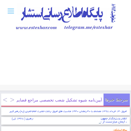
سرخط خبرها
آیین‌نامه شیوه تشکیل شعب تخصصی مراجع قضایی شماره۹۰۰۰/۱۷۸۳۷/۱۰۰ ۱۳۹۸/۳/۱
امروز: ۱۴ خرداد ۱۳۹۸ مصادف با ۳۰ رمضان ۱۴۴۰ مناسبت های امروز: رحلت حضرت امام خمینی (ره) رهبر کبیر
انقلاب و بنیانگذار جمهوری اسلامی ایران ( ۱۳۶۸ش)، انتخاب حضرت آیت الله خامنه ای به رهبری ( ۱۳۶۸ ش)
* ایمان عبارتست از شناخت قلبی اقرار کردن به زبان عمل کردن به اعضاء . پیامبر اکرم (ص)
پیام استشار: