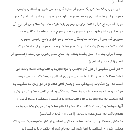
اساسی)
– در صورتی که حداقل یک سوم از نمایندگان مجلس شورای اسلامی رئیس
جمهور را در مقام اجرای وظایف مدیریت قوه مجریه و اداره امور اجرایی کشور
مورد استیضاح قرار دهند، رئیس جمهور باید ظرف مدت یک ماه پس از طرح آن
در مجلس حاضر شود و در خصوص مسایل مطرح شده توضیحات کافی بدهد. در
صورتی که پس از بیانات نمایندگان مخالف و موافق و پاسخ رئیس جمهور،
اکثریت دو سوم کل نمایندگان به عدم کفایت رئیس جمهور رای دادند مراتب
جهت اجرای بند 10 اصل یکصدودهم به اطلاع مقام رهبری می رسد. (قسمتی از
اصل 89 قانون اساسی)
– هر کس شکایتی از طرز کار مجلس یا قوه مجریه یا قضاییه داشته باشد، می
تواند شکایت خود را کتبا به مجلس شورای اسلامی عرضه کند. مجلس موظف
است به این شکایات رسیدگی کند و پاسخ کافی دهد و در مواردی که شکایت به
قوه مجریه یا قوه قضاییه مربوط است رسیدگی و پاسخ کافی دهد و در مواردی
که شکایت به قوه مجریه یا قوه قضاییه مربوط است رسیدگی و پاسخ کافی از
آنها بخواهد و در مدت متناسب نتیجه را اعلام نماید و در موردی که مربوط به
عموم باشد به اطلاع عامه برساند. (اصل 90 قانون اساسی)
به منظور پاسداری از احکام اسلام و قانون اساسی از نظر عدم مغایرت مصوبات
مجلس شورای اسلامی با آنها، شورایی به نام شورای نگهبان با ترکیب زیر