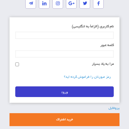
نام کاربری (الزاماَ به انگلیسی)
کلمه عبور
مرا به یاد بسپار
رمز عبورتان را فراموش کرده اید؟
پروفایل
خرید اشتراک