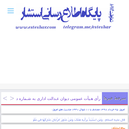
سرخط خبرها
رأی هـیأت عمومی دیوان عـدالت اداری به شـماره دادنـامه ۹۷۰۹۹۷۰۹۰۵۸۱۲۱۶۳ مورخ ۱۳۹۷/۱۲/۲۱
امروز: ۲۵ خرداد ۱۳۹۸ مصادف با ۱۱ شوال ۱۴۴۰ مناسبت های امروز:
* ایمان عبارتست از شناخت قلبی اقرار کردن به زبان عمل کردن به اعضاء . پیامبر اکرم (ص)
پیام استشار: