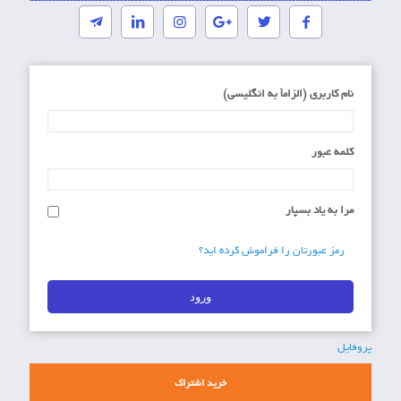
نام کاربری (الزاماَ به انگلیسی)
کلمه عبور
مرا به یاد بسپار
رمز عبورتان را فراموش کرده اید؟
پروفایل
خرید اشتراک