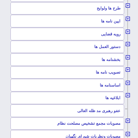
–
طرح ها ولوایح
–
ایین نامه ها
–
رویه قضایی
–
دستور العمل ها
–
بخشنامه ها
–
تصویب نامه ها
–
اساسنامه ها
–
ابلاغیه ها
–
عفو رهبری مد ظله العالی
–
مصوبات مجمع تشخیص مصلحت نظام
–
مصوبات ونظریات شورای نگهبان