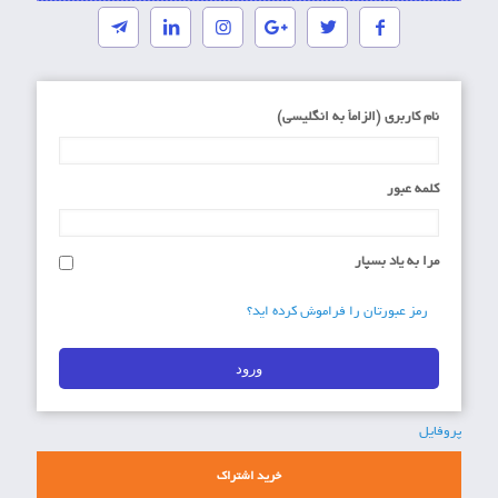
نام کاربری (الزاماَ به انگلیسی)
کلمه عبور
مرا به یاد بسپار
رمز عبورتان را فراموش کرده اید؟
پروفایل
خرید اشتراک