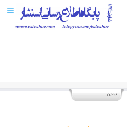
قوانین