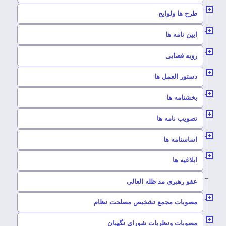
–
طرح ها ولوایح
–
ایین نامه ها
–
رویه قضایی
–
دستور العمل ها
–
بخشنامه ها
–
تصویب نامه ها
–
اساسنامه ها
–
ابلاغیه ها
–
عفو رهبری مد ظله العالی
–
مصوبات مجمع تشخیص مصلحت نظام
–
مصوبات ونظریات شورای نگهبان