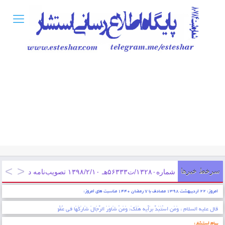
سرخط خبرها
شماره۱۳۲۸۰/ت۵۶۳۳۳هـ ۱۳۹۸/۲/۱۰ تصویب‌نامه در خصوص تعیین کمک هزینه مسکن کارگران مشمول قانون کار از ابتدای فروردین سال ۱۳۹۸
امروز: ۲۲ اردیبهشت ۱۳۹۸ مصادف با ۷ رمضان ۱۴۴۰ مناسبت های امروز:
* ایمان عبارتست از شناخت قلبی اقرار کردن به زبان عمل کردن به اعضاء . پیامبر اکرم (ص)
پیام استشار: