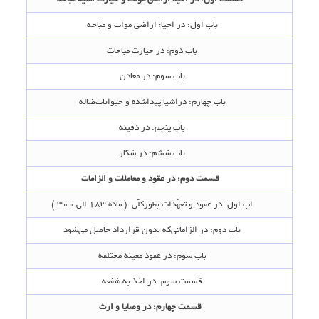
باب اول‌: در احیاء اراضی موات و مباحه‌
باب دوم‌: در حیازت مباحات‌
باب سوم‌: در معادن‌
باب چهارم‌: دراشیا پیداشده ‌و حیوانات‌ضاله
باب پنجم‌: در دفینه‌
باب ششم‌: در شکار
قسمت دوم‌: در عقود و معاملات و الزامات‌
اب اول‌: در عقود و تعهّدات بطورکلّی‌ ‌ ( ماده 183 الی 300 )
باب دوم‌: در الزاماتی‌که بدون قرارداد حاصل می‌شود
باب سوم‌: در عقود معینه مختلفه‌
قسمت سوم‌: در اخذ به شفعه‌
قسمت چهارم‌: در وصایا و ارث‌