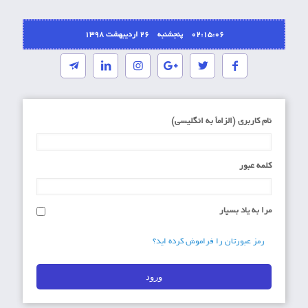
02:15:06 پنجشنبه ۲۶ اردیبهشت ۱۳۹۸
نام کاربری (الزاماَ به انگلیسی)
کلمه عبور
مرا به یاد بسپار
رمز عبورتان را فراموش کرده اید؟