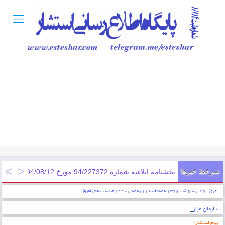
سرخط خبرها
بخشنامه ابلاغيه شماره 94/227372 مورخ 1394/08/12; ابلاغ دستورالعمل اجرايی اعطای تسهيلات اشتغالزايی مددجويان سازمان زندان ...
امروز: ۲۶ اردیبهشت ۱۳۹۸ مصادف با ۱۱ رمضان ۱۴۴۰ مناسبت های امروز:
* ایمان عبارتست از شناخت قلبی اقرار کردن به زبان عمل کردن به اعضاء . پیامبر اکرم (ص)
پیام استشار: