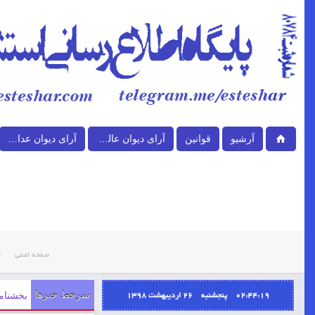
آرشیو
قوانین
آرای دیوان عالی کشور
آرای دیوان عدالت اداری
صفحه اصلی
02:44:19 پنجشنبه ۲۶ اردیبهشت ۱۳۹۸
سرخط خبرها
بخشنامه ابلاغيه شماره 94/227372 مورخ