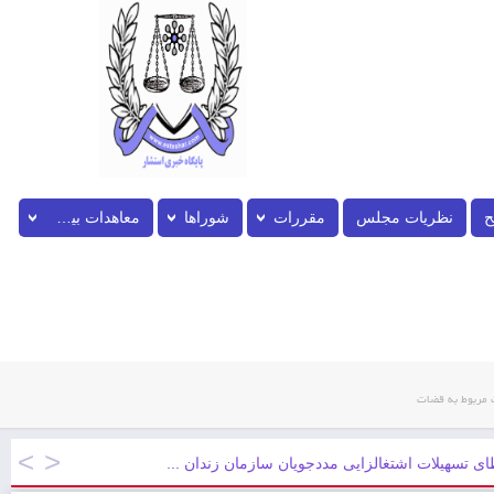
ح
نظریات مجلس
مقررات
شوراها
معاهدات بین المللی
 مربوط به قضات