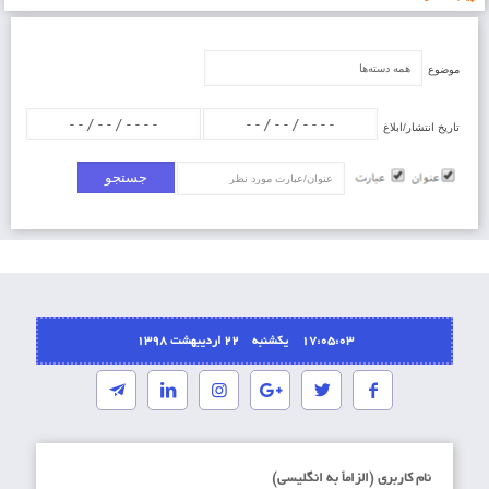
موضوع
تاریخ انتشار/ابلاغ
عنوان/عبارت
17:05:03 یکشنبه ۲۲ اردیبهشت ۱۳۹۸
نام کاربری (الزاماَ به انگلیسی)