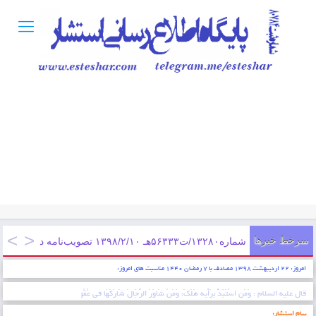
سرخط خبرها
شماره۱۳۲۸۰/ت۵۶۳۳۳هـ ۱۳۹۸/۲/۱۰ تصویب‌نامه در خصوص تعیین کمک هزینه مسکن کارگران مشمول قانون کار از ابتدای فروردین سال ۱۳۹۸
امروز: ۲۲ اردیبهشت ۱۳۹۸ مصادف با ۷ رمضان ۱۴۴۰ مناسبت های امروز:
* ایمان عبارتست از شناخت قلبی اقرار کردن به زبان عمل کردن به اعضاء . پیامبر اکرم (ص)
پیام استشار: