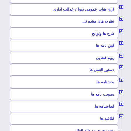
–
ارای هیات عمومی دیوان عدالت اداری
–
نظریه های مشورتی
–
طرح ها ولوایح
–
ایین نامه ها
–
رویه قضایی
–
دستور العمل ها
–
بخشنامه ها
–
تصویب نامه ها
–
اساسنامه ها
–
ابلاغیه ها
–
عفو رهبری مد ظله العالی