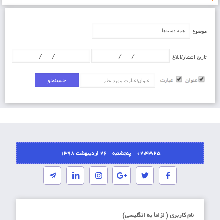
موضوع
تاریخ انتشار/ابلاغ
عنوان/عبارت
02:43:25 پنجشنبه ۲۶ اردیبهشت ۱۳۹۸
نام کاربری (الزاماَ به انگلیسی)