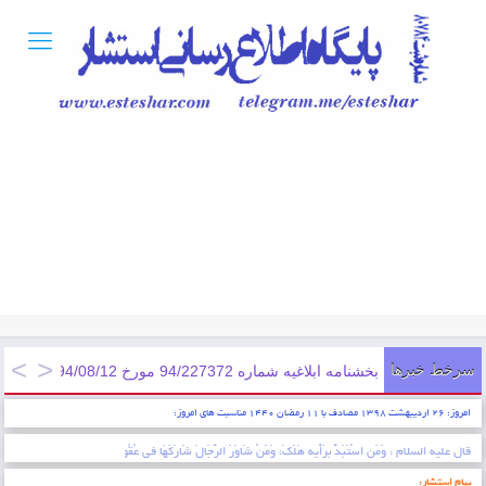
سرخط خبرها
بخشنامه ابلاغيه شماره 94/227372 مورخ 1394/08/12; ابلاغ دستورالعمل اجرايی اعطای تسهيلات اشتغالزايی مددجويان سازمان زندان ...
امروز: ۲۶ اردیبهشت ۱۳۹۸ مصادف با ۱۱ رمضان ۱۴۴۰ مناسبت های امروز:
* ایمان عبارتست از شناخت قلبی اقرار کردن به زبان عمل کردن به اعضاء . پیامبر اکرم (ص)
پیام استشار: