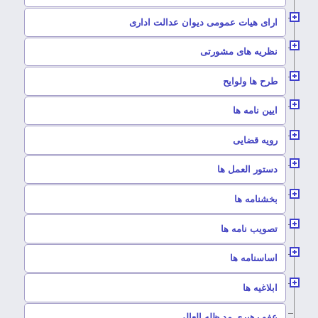
–
ارای هیات عمومی دیوان عدالت اداری
–
نظریه های مشورتی
–
طرح ها ولوایح
–
ایین نامه ها
–
رویه قضایی
–
دستور العمل ها
–
بخشنامه ها
–
تصویب نامه ها
–
اساسنامه ها
–
ابلاغیه ها
–
عفو رهبری مد ظله العالی