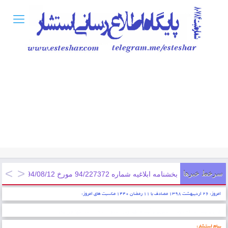
سرخط خبرها
بخشنامه ابلاغيه شماره 94/227372 مورخ 1394/08/12; ابلاغ دستورالعمل اجرايی اعطای تسهيلات اشتغالزايی مددجويان سازمان زندان ...
امروز: ۲۶ اردیبهشت ۱۳۹۸ مصادف با ۱۱ رمضان ۱۴۴۰ مناسبت های امروز:
* ایمان عبارتست از شناخت قلبی اقرار کردن به زبان عمل کردن به اعضاء . پیامبر اکرم (ص)
پیام استشار: