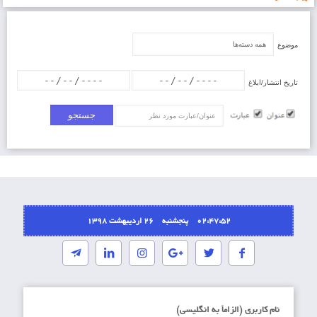
موضوع
تاریخ انتشار/ابلاغ
عنوان/عبارت
02:47:52 پنجشنبه ۲۶ اردیبهشت ۱۳۹۸
نام کاربری (الزاماَ به انگلیسی)