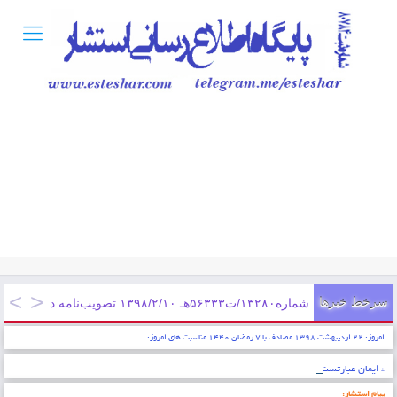
سرخط خبرها
شماره۱۳۲۸۰/ت۵۶۳۳۳هـ ۱۳۹۸/۲/۱۰ تصویب‌نامه در خصوص تعیین کمک هزینه مسکن کارگران مشمول قانون کار از ابتدای فروردین سال ۱۳۹۸
امروز: ۲۲ اردیبهشت ۱۳۹۸ مصادف با ۷ رمضان ۱۴۴۰ مناسبت های امروز:
* ایمان عبارتست از شناخت قلبی اقرار کردن به زبان عمل کردن به اعضاء . پیامبر اکرم (ص)
پیام استشار: