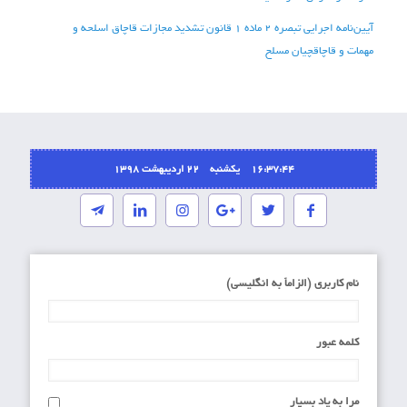
آیین‌نامه اجرایی تبصره 2 ماده 1 قانون تشدید مجازات ‌قاچاق اسلحه و
مهمات و قاچاقچیان مسلح‌
16:37:44 یکشنبه ۲۲ اردیبهشت ۱۳۹۸
نام کاربری (الزاماَ به انگلیسی)
کلمه عبور
مرا به یاد بسپار