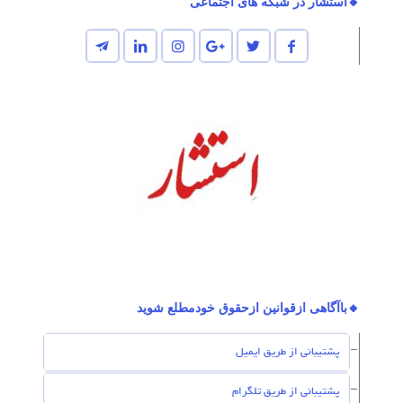
🔸استشار در شبکه های اجتماعی
🔸باآگاهی ازقوانین ازحقوق خودمطلع شوید
پشتیبانی از طریق ایمیل
پشتیبانی از طریق تلگرام