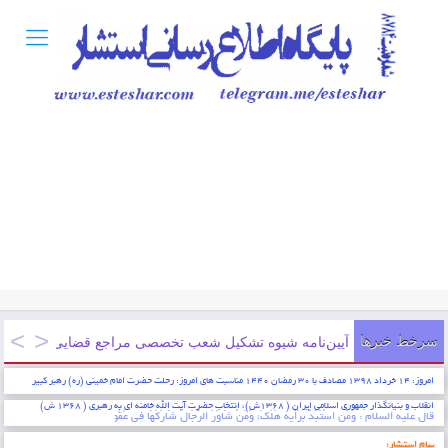
سرخط خبرها
آیین‌نامه شیوه تشکیل شعب تخصصی مراجع قضایی شماره۹۰۰۰/۱۷۸۳۷/۱۰۰ ۱۳۹۸/۳/۱
امروز: ۱۴ خرداد ۱۳۹۸ مصادف با ۳۰ رمضان ۱۴۴۰ مناسبت های امروز: رحلت حضرت امام خمینی (ره) رهبر کبیر
انقلاب و بنیانگذار جمهوری اسلامی ایران ( ۱۳۶۸ش)، انتخاب حضرت آیت الله خامنه ای به رهبری ( ۱۳۶۸ ش)
* ایمان عبارتست از شناخت قلبی اقرار کردن به زبان عمل کردن به اعضاء . پیامبر اکرم (ص)
پیام استشار: