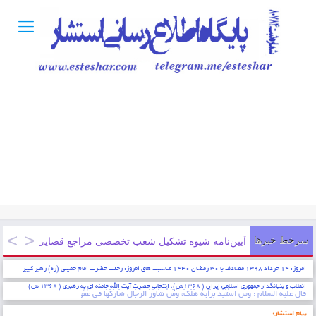
سرخط خبرها
آیین‌نامه شیوه تشکیل شعب تخصصی مراجع قضایی شماره۹۰۰۰/۱۷۸۳۷/۱۰۰ ۱۳۹۸/۳/۱
امروز: ۱۴ خرداد ۱۳۹۸ مصادف با ۳۰ رمضان ۱۴۴۰ مناسبت های امروز: رحلت حضرت امام خمینی (ره) رهبر کبیر
انقلاب و بنیانگذار جمهوری اسلامی ایران ( ۱۳۶۸ش)، انتخاب حضرت آیت الله خامنه ای به رهبری ( ۱۳۶۸ ش)
* ایمان عبارتست از شناخت قلبی اقرار کردن به زبان عمل کردن به اعضاء . پیامبر اکرم (ص)
پیام استشار: