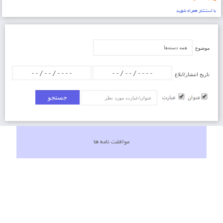
با استشار همراه شويد
موضوع
تاریخ انتشار/ابلاغ
عنوان/عبارت
موافقت نامه ها