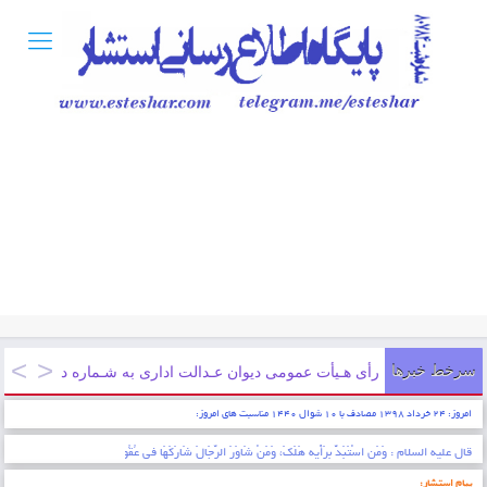
سرخط خبرها
رأی هـیأت عمومی دیوان عـدالت اداری به شـماره دادنـامه ۹۷۰۹۹۷۰۹۰۵۸۱۲۱۶۳ مورخ ۱۳۹۷/۱۲/۲۱
امروز: ۲۴ خرداد ۱۳۹۸ مصادف با ۱۰ شوال ۱۴۴۰ مناسبت های امروز:
* ایمان عبارتست از شناخت قلبی اقرار کردن به زبان عمل کردن به اعضاء . پیامبر اکرم (ص)
پیام استشار: