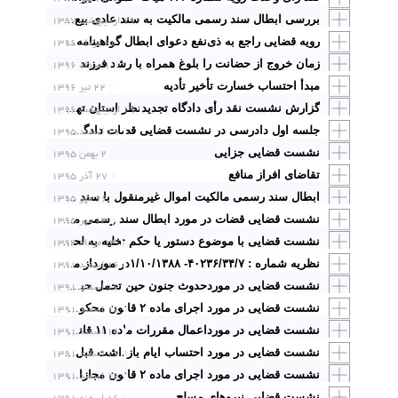
۱۹ اردیبهشت ۱۳۹۷
بررسی ابطال سند رسمی مالکیت به سند عادی بیع با تاریخ مقدم
۲۰ مرداد ۱۳۹۶
رویه قضایی راجع به ذی‌نفعِ دعوای ابطال گواهینامه اختراع
۱ مرداد ۱۳۹۶
زمان خروج از حضانت را بلوغ همراه با رشد فرزند
مبدأ احتساب خسارت تأخیر تأدیه
۲۲ تیر ۱۳۹۶
۱۹ اردیبهشت ۱۳۹۶
گزارش نشست نقد رأی دادگاه تجدیدنظر استان تهران شمول حکم یا عدم شمول تبصره یک ماده یک قانون تشدید مجازات مرتکبین ارتشاء، اختلاس و کلاهبرداری نسبت به جرایم در حکم کلاهبرداری
۱۹ اسفند ۱۳۹۵
جلسه اول دادرسی در نشست قضایی قضات دادگستری استان تهران 17 اسفند 1395
نشست قضایی جزایی
۲ بهمن ۱۳۹۵
تقاضای افراز منافع
۲۷ آذر ۱۳۹۵
۱۶ مهر ۱۳۹۵
ابطال سند رسمی مالکیت اموال غیرمنقول با سند عادی
۱۳ مهر ۱۳۹۵
نشست قضایی قضات در مورد ابطال سند رسمی مالکیت اموال غیرمنقول با سند عادی
۱۳ مرداد ۱۳۹۴
نشست قضایى با موضوع دستور یا حکم تخلیه به لحاظ عدم رعایت شروط مندرج در قانون
۱۶ اسفند ۱۳۹۱
نظریه شماره : ۴۰۲۳۶/۳۴/۷- ۱/۱۰/۱۳۸۸در مورداز مفاد اصل ۱۶۷ قانون اساسی و ماده (۲۱۴) ق.آ.د.ک۷۸، نمی توان افاده جعل جرم جدید نسبت به افعالی که قانون برای آن مجازات تعیین نکرده،نمود
۱۶ اسفند ۱۳۹۱
نشست قضایی در موردحدوث جنون حین تحمل حبس یا حین ارتکاب جرم
۱۶ اسفند ۱۳۹۱
نشست قضایی در مورد اجرای ماده ۲ قانون محکومیت های مالی و رسیدگی به تقاضای اعسار که به موجب ماده ۶۵ قانون مجازات جرائم نیروهای مسلح سابق صادره شده، منع قانونی ندارد
۱۶ اسفند ۱۳۹۱
نشست قضایی در مورداعمال مقررات ماده ۱۱ قانون مجازات اسلامی در مورد احکامی که در حال اجرا باشد، منعی ندارد
۱۶ اسفند ۱۳۹۱
نشست قضایی در مورد احتساب ایام بازداشت قبل از محکومیت تأثیری در وضعیت خدمتی متهمان قبل از قطعی شدن رأی ندارد
۱۶ اسفند ۱۳۹۱
نشست قضایی در مورد اجرای ماده ۲ قانون مجازات جرائم نیروهای مسلح تداخل و یا تعارضی با اجرای ماده ۶ قانون اصلاح پاره ای از قوانین دادگستری ندارد
نشست قضایی نیروهای مسلح