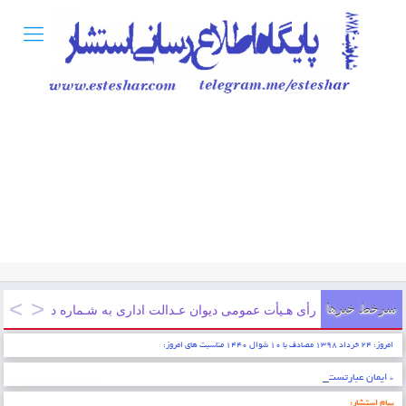
سرخط خبرها
رأی هـیأت عمومی دیوان عـدالت اداری به شـماره دادنـامه ۹۷۰۹۹۷۰۹۰۵۸۱۲۱۶۳ مورخ ۱۳۹۷/۱۲/۲۱
امروز: ۲۴ خرداد ۱۳۹۸ مصادف با ۱۰ شوال ۱۴۴۰ مناسبت های امروز:
* ایمان عبارتست از شناخت قلبی اقرار کردن به زبان عمل کردن به اعضاء . پیامبر اکرم (ص)
پیام استشار: