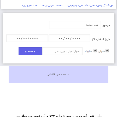
حق‌الله: آیین‌های مذهبی که گفته می‌شود وظایفی است که خدا سفارش کرده‌است، مانند نماز و روزه.
موضوع
تاریخ انتشار/ابلاغ
عنوان/عبارت
نشست های قضایی
۲۶ مهر ۱۳۹۷
نقد رأی وحدت رویه شماره ۷۴۴ هیأت عمومی دیوانعالی کشور مورخ ۱۳۹۴/۸/۱۹ درملاک تشخیص درجه در مجازات‌های متعدد