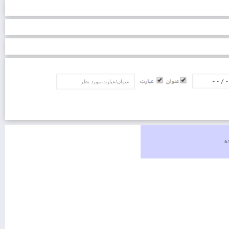
عنوان/عبارت
ه