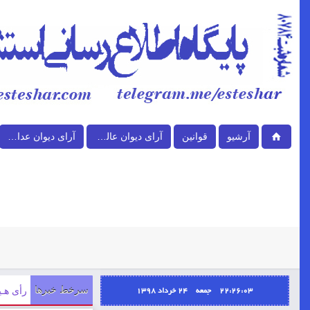
آرشیو
قوانین
آرای دیوان عالی کشور
آرای دیوان عدالت اداری
22:26:03 جمعه ۲۴ خرداد ۱۳۹۸
سرخط خبرها
رأی هـیأت ع